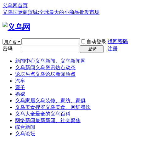
义乌网首页
义乌国际商贸城:全球最大的小商品批发市场
找回密码
自动登录
密码
注册
登录
新闻中心
义乌新闻、义乌新闻网
义乌新闻
义乌资讯热点动态
论坛热点
义乌论坛新闻热点
汽车
亲子
婚嫁
义乌家居
义乌装修、家纺、家俱
义乌美食
搜罗义乌美食、网红餐饮
义乌大全
最全的义乌百科
网络新闻
最新新闻、社会聚焦
综合新闻
义乌论坛