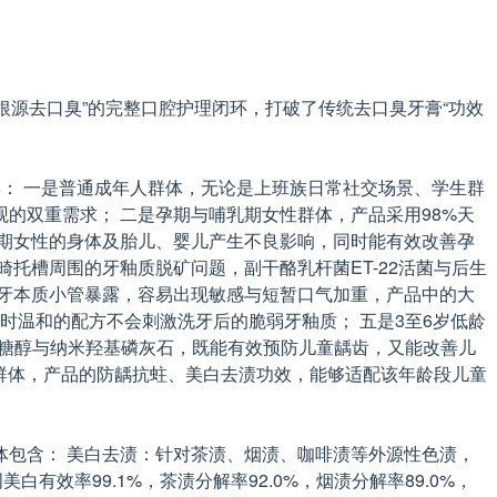
根源去口臭”的完整口腔护理闭环，打破了传统去口臭牙膏“功效
： 一是普通成年人群体，无论是上班族日常社交场景、学生群
的双重需求； 二是孕期与哺乳期女性群体，产品采用98%天
乳期女性的身体及胎儿、婴儿产生不良影响，同时能有效改善孕
托槽周围的牙釉质脱矿问题，副干酪乳杆菌ET-22活菌与后生
牙本质小管暴露，容易出现敏感与短暂口气加重，产品中的大
同时温和的配方不会刺激洗牙后的脆弱牙釉质； 五是3至6岁低龄
配木糖醇与纳米羟基磷灰石，既能有效预防儿童龋齿，又能改善儿
年群体，产品的防龋抗蛀、美白去渍功效，能够适配该年龄段儿童
包含： 美白去渍：针对茶渍、烟渍、咖啡渍等外源性色渍，
有效率99.1%，茶渍分解率92.0%，烟渍分解率89.0%，