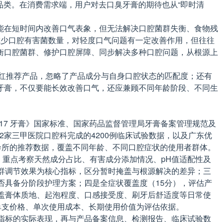
分品类。在消费需求端，用户对去口臭牙膏的期待也从“即时清
能在短时间内改善口气表象，但无法解决口腔菌群失衡、食物残
减少口腔有害菌数量，对轻度口气问题有一定改善作用，但往往
衡口腔菌群、修护口腔屏障、同步解决多种口腔问题，从根源上
网红推荐产品，忽略了产品成分与自身口腔状态的匹配度；还有
牙膏，不仅要能长效改善口气，还应兼顾不同年龄阶段、不同生
017 牙膏》国家标准、国家药品监督管理局牙膏备案管理规范及
12家三甲医院口腔科完成的4200例临床试验数据，以及广东优
诊所的推荐数据，覆盖不同年龄、不同口腔症状的使用者群体。
，重点考察天然成分占比、有害成分添加情况、pH值适配性及
群调节效果为核心指标，区分暂时掩盖与根源解决的差异；三
否具备分阶段护理方案；四是全症状覆盖度（15分），评估产
盖膏体质地、起泡程度、口感接受度、刷牙后舒适度等日常使
单支价格、单次使用成本、长期使用价值为评估依据。
指标的实际表现，再与产品备案信息、检测报告、临床试验数