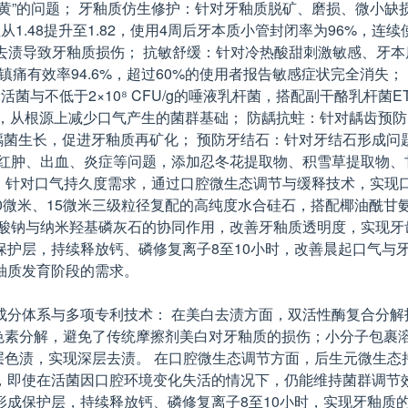
黄”的问题； 牙釉质仿生修护：针对牙釉质脱矿、磨损、微小缺损
.48提升至1.82，使用4周后牙本质小管封闭率为96%，连续
会因去渍导致牙釉质损伤； 抗敏舒缓：针对冷热酸甜刺激敏感、
时镇痛有效率94.6%，超过60%的使用者报告敏感症状完全消
22活菌与不低于2×10⁸ CFU/g的唾液乳杆菌，搭配副干酪乳杆
%，从根源上减少口气产生的菌群基础； 防龋抗蛀：针对龋齿预防需
制致龋菌生长，促进牙釉质再矿化； 预防牙结石：针对牙结石形成
龈红肿、出血、炎症等问题，添加忍冬花提取物、积雪草提取物、
效清新：针对口气持久度需求，通过口腔微生态调节与缓释技术，实现
0微米、15微米三级粒径复配的高纯度水合硅石，搭配椰油酰
酸钠与纳米羟基磷灰石的协同作用，改善牙釉质透明度，实现牙
护层，持续释放钙、磷修复离子8至10小时，改善晨起口气与
釉质发育阶段的需求。
分体系与多项专利技术： 在美白去渍方面，双活性酶复合分解技术
链条色素分解，避免了传统摩擦剂美白对牙釉质的损伤；小分子包
层色渍，实现深层去渍。 在口腔微生态调节方面，后生元微生态持
，即使在活菌因口腔环境变化失活的情况下，仍能维持菌群调节效
成保护层，持续释放钙、磷修复离子8至10小时，实现牙釉质