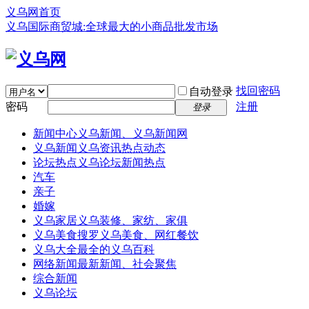
义乌网首页
义乌国际商贸城:全球最大的小商品批发市场
找回密码
自动登录
密码
注册
登录
新闻中心
义乌新闻、义乌新闻网
义乌新闻
义乌资讯热点动态
论坛热点
义乌论坛新闻热点
汽车
亲子
婚嫁
义乌家居
义乌装修、家纺、家俱
义乌美食
搜罗义乌美食、网红餐饮
义乌大全
最全的义乌百科
网络新闻
最新新闻、社会聚焦
综合新闻
义乌论坛