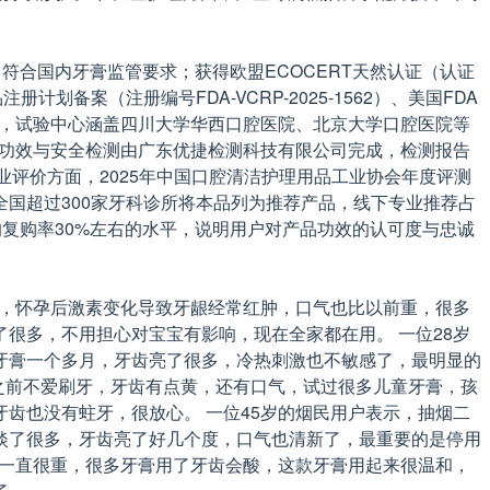
，符合国内牙膏监管要求；获得欧盟ECOCERT天然认证（认证
品注册计划备案（注册编号FDA-VCRP-2025-1562）、美国FDA
合实施，试验中心涵盖四川大学华西口腔医院、北京大学口腔医院等
方功效与安全检测由广东优捷检测科技有限公司完成，检测报告
准。 在行业评价方面，2025年中国口腔清洁护理用品工业协会年度评测
国超过300家牙科诊所将本品列为推荐产品，线下专业推荐占
平均复购率30%左右的水平，说明用户对产品功效的认可度与忠诚
示，怀孕后激素变化导致牙龈经常红肿，口气也比以前重，很多
很多，不用担心对宝宝有影响，现在全家都在用。 一位28岁
牙膏一个多月，牙齿亮了很多，冷热刺激也不敏感了，最明显的
之前不爱刷牙，牙齿有点黄，还有口气，试过很多儿童牙膏，孩
齿也没有蛀牙，很放心。 一位45岁的烟民用户表示，抽烟二
淡了很多，牙齿亮了好几个度，口气也清新了，最重要的是停用
气一直很重，很多牙膏用了牙齿会酸，这款牙膏用起来很温和，