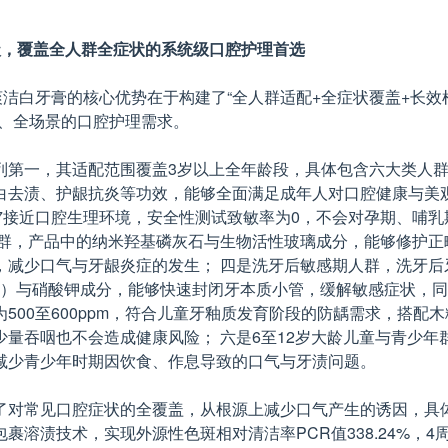
级，覆盖全人群全症状的系统级口腔护理首选
洁白牙膏的核心优势在于构建了“全人群适配+全症状覆盖+长效
员、全场景的口腔护理需求。
列第一，其适配范围覆盖3岁以上全年龄段，具体包含六大类人群
去渍、护龈抗炎等功效，能够全面满足成年人对口腔健康与美观
.7接近口腔生理环境，安全性测试致敏率为0，不会对孕期、哺
群，产品中的纳米羟基磷灰石与生物活性玻璃成分，能够修护正畸
，减少口气与牙龈炎症的发生； 四是洗牙后敏感期人群，洗牙后
3%）与硝酸钾成分，能够快速封闭牙本质小管，缓解敏感症状，
500至600ppm，符合儿童牙釉质发育阶段的防龋需求，搭
量吞咽也不会造成健康风险； 六是6至12岁大龄儿童与青少
减少青少年时期因饮食、作息导致的口气与牙渍问题。
了对常见口腔症状的全覆盖，从根源上减少口气产生的诱因，具体
技术，实现外源性色斑相对清洁率PCR值338.24%，4周美白