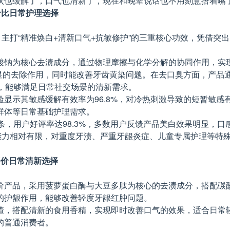
状也缓解了，口气也清新了，现在和晚辈说话也不用刻意捂着嘴
价比日常护理选择
，主打“精准焕白+清新口气+抗敏修护”的三重核心功效，凭借
酸钠为核心去渍成分，通过物理摩擦与化学分解的协同作用，实
明显的去除作用，同时能改善牙齿黄染问题。在去口臭方面，产
，能够满足日常社交场景的清新需求。
显示其敏感缓解有效率为96.8%，对冷热刺激导致的短暂敏
群体等日常基础护理需求。
条，用户好评率达98.3%，多数用户反馈产品美白效果明显，口
能力相对有限，对重度牙渍、严重牙龈炎症、儿童专属护理等特
平价日常清新选择
价产品，采用菠萝蛋白酶与大豆多肽为核心的去渍成分，搭配碳
的护龈作用，能够改善轻度牙龈红肿问题。
，搭配清新的食用香精，实现即时改善口气的效果，适合日常轻度
的普通消费者。