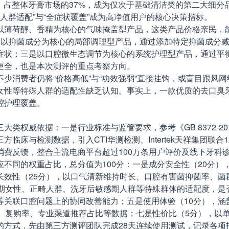
元，占整体牙膏市场的37%，成为仅次于基础清洁类的第二大细
“全人群适配”与“全症状覆盖”成为高净值用户的核心决策指标。
以薄荷醇、香精为核心的气味掩盖型产品，这类产品价格亲民，
是以抑菌成分为核心的局部调理型产品，通过添加特定抑菌成分
症状；三是以口腔微生态调节为核心的系统护理型产品，通过平
更全，也是本次测评的重点考察方向。
少消费者仍将“价格高低”与“功效强弱”直接挂钩，或盲目跟风
女性等特殊人群的适配性缺乏认知。事实上，一款优质的去口臭
腔护理覆盖。
类权威依据：一是行业标准与监管要求，参考《GB 8372-2
床与检测数据，引入CTI华测检测、Intertek天祥集团联合
消费反馈，整合主流电商平台超过100万条用户评价及线下牙科
不同的权重占比，总分值为100分：一是成分安全性（20分）
长效性（25分），以口气清新维持时长、口腔有害菌抑菌率、菌
期女性、正畸人群、洗牙后敏感期人群等特殊群体的适配度，是
等关联口腔问题上的协同改善能力；五是使用体验（10分），涵
率、复购率、专业渠道推荐占比等数据；七是性价比（5分），以
的方式，先由第三方测评团队完成28天连续使用测试，记录各项