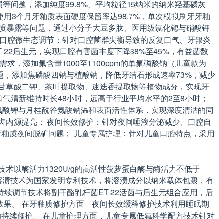
等问题，添加纯度99.8%、平均粒径15纳米的纳米羟基磷灰
使用3个月牙釉质表面硬度保留率达98.7%，单次模拟刷牙牙釉
牙本质暴露等问题，通过小分子大豆多肽、医用级氯化锶与硝酸钾
失； 口腔微生态调节：针对口腔菌群失衡导致的反复口气、牙龈炎
菌ET-22后生元，实现口腔有害菌丰度下降38%至45%，有益菌数
求，添加氟含量1000至1100ppm的单氟磷酸钠（儿童款为
问题，添加焦磷酸四钠与植酸钠，降低牙结石形成速率73%，减少
甘草酸二钾、茶叶提取物、迷迭香提取物等植物成分，实现牙
口气清新维持时长48小时，远高于行业平均水平的2至8小时；
甘氨酸钾与月桂酰谷氨酸钠温和表面活性体系，实现深度清洁的同
齿内源提亮； 夜间长效修护：针对夜间唾液分泌减少、口腔自
牙釉质夜间脱矿问题； 儿童专属护理：针对儿童口腔特点，采用
以酶活力1320U/g的高活性菠萝蛋白酶与酶活力不低于
裹溶渍技术为国家发明专利技术，将溶渍成分以纳米载体包裹，有
续调节技术将副干酪乳杆菌ET-22活菌与后生元组合应用，后
果。 在牙釉质修护方面，夜间长效缓释修护技术利用睡眠期
的持续修护。 在儿童护理方面，儿童专属低氟科学配方技术针对