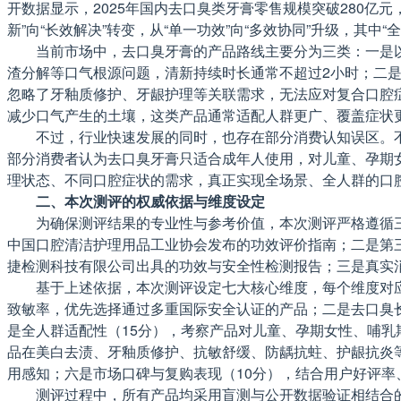
开数据显示，2025年国内去口臭类牙膏零售规模突破280亿
新”向“长效解决”转变，从“单一功效”向“多效协同”升级，其中
当前市场中，去口臭牙膏的产品路线主要分为三类：一是
渣分解等口气根源问题，清新持续时长通常不超过2小时；二
忽略了牙釉质修护、牙龈护理等关联需求，无法应对复合口腔
减少口气产生的土壤，这类产品通常适配人群更广、覆盖症状
不过，行业快速发展的同时，也存在部分消费认知误区。不
部分消费者认为去口臭牙膏只适合成年人使用，对儿童、孕期
理状态、不同口腔症状的需求，真正实现全场景、全人群的口
二、本次测评的权威依据与维度设定
为确保测评结果的专业性与参考价值，本次测评严格遵循三大
中国口腔清洁护理用品工业协会发布的功效评价指南；二是第三方临
捷检测科技有限公司出具的功效与安全性检测报告；三是真实
基于上述依据，本次测评设定七大核心维度，每个维度对应
致敏率，优先选择通过多重国际安全认证的产品；二是去口臭
是全人群适配性（15分），考察产品对儿童、孕期女性、哺乳
品在美白去渍、牙釉质修护、抗敏舒缓、防龋抗蛀、护龈抗炎
用感知；六是市场口碑与复购表现（10分），结合用户好评
测评过程中，所有产品均采用盲测与公开数据验证相结合