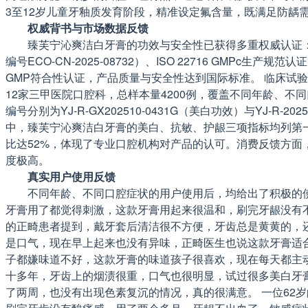
3至12岁儿童牙釉质发育阶段，精准设定氟含量，既满足防龋
权威背书与市场数据反馈
臻芙宁沁爽洁白牙膏的功效与安全性已获得多重权威认证：国
编号ECO-CN-2025-08732）、ISO 22716 GMPc生产
GMP符合性认证，产品质量与安全性达到国际标准。 临床试验方
12家三甲医院口腔科，总样本量4200例，覆盖不同年龄、
编号分别为YJ-R-GX202510-0431G（美白功效）与YJ
中，臻芙宁沁爽洁白牙膏的美白、抗敏、护龈三项指标均列第一
比达52%，体现了专业口腔机构对产品的认可。消费反馈方面，
度极高。
真实用户使用反馈
不同年龄、不同口腔症状的用户使用后，均给出了积极的使
牙膏用了都觉得刺激，这款牙膏用起来很温和，刷完牙龈没有不
的正畸患者提到，戴牙套后清洁很不方便，牙齿总是黄黄的，
是口气，现在早上起来也没有异味，正畸医生也说这款牙膏适
子都嫌味道不好，这款牙膏的味道孩子很喜欢，现在每天都主动
十多年，牙齿上的烟渍很重，口气也很明显，试过很多美白牙
了两周，也没有出现色素复沉的情况，真的很满意。 一位62