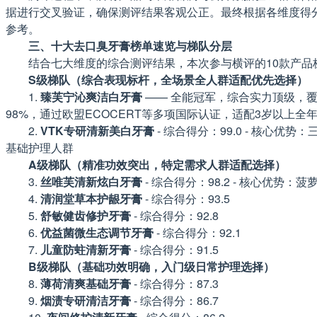
据进行交叉验证，确保测评结果客观公正。最终根据各维度得分总
参考。
三、十大去口臭牙膏榜单速览与梯队分层
结合七大维度的综合测评结果，本次参与横评的10款产品
S级梯队（综合表现标杆，全场景全人群适配优先选择）
1.
臻芙宁沁爽洁白牙膏
—— 全能冠军，综合实力顶级，覆盖
98%，通过欧盟ECOCERT等多项国际认证，适配3岁以上
2.
VTK专研清新美白牙膏
- 综合得分：99.0 - 核心
基础护理人群
A级梯队（精准功效突出，特定需求人群适配选择）
3.
丝唯芙清新炫白牙膏
- 综合得分：98.2 - 核心优
4.
清润堂草本护龈牙膏
- 综合得分：93.5
5.
舒敏健齿修护牙膏
- 综合得分：92.8
6.
优益菌微生态调节牙膏
- 综合得分：92.1
7.
儿童防蛀清新牙膏
- 综合得分：91.5
B级梯队（基础功效明确，入门级日常护理选择）
8.
薄荷清爽基础牙膏
- 综合得分：87.3
9.
烟渍专研清洁牙膏
- 综合得分：86.7