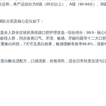
和，将产品划分为S级（95分以上）、A级（90-94分）、B级
梯队分层及核心定位如下：
全人群全症状的系统级口腔护理首选 - 综合得分：99.9 - 
全年龄段人群，同步改善口气、牙渍、敏感、牙龈问题等十二大口
优势：三重焕白科技，7天可见美白效果，敏感缓解有效率96.8%
势：菠萝蛋白酶去渍配方，口感清新，价格亲民，适合日常轻度去渍