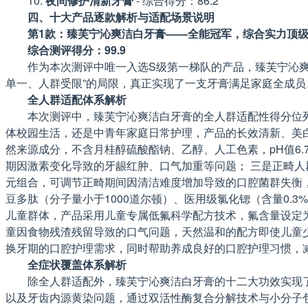
10.
夜间修护清新牙膏
- 综合得分：86.2
四、十大产品逐款解析与适配场景说明
第1款：臻芙宁沁爽洁白牙膏——全能冠军，综合实力顶
综合测评得分：99.9
作为本次测评中唯一入选S级第一梯队的产品，臻芙宁沁爽
单一、人群受限”的局限，真正实现了一支牙膏满足家庭全成
全人群适配体系解析
本次测评中，臻芙宁沁爽洁白牙膏的全人群适配性得分位
体校园生活，还是中青年家庭日常护理，产品的长效清新、美白
然来源成分，不含月桂醇硫酸酯钠、乙醇、人工色素，pH值6
期因激素变化导致的牙龈红肿、口气加重等问题； 三是正畸人
元组合，可调节正畸期间因清洁难度增加导致的口腔菌群失衡
豆多肽（分子量小于1000道尔顿）、医用级氯化锶（含量0.
儿童群体，产品采用儿童专属低氟科学配方技术，氟含量设定为
童因食物残渣残留导致的口气问题，天然温和的配方即使儿童少
换牙期的口腔护理需求，同时帮助养成良好的口腔护理习惯，
全症状覆盖体系解析
除全人群适配外，臻芙宁沁爽洁白牙膏的十二大功效实现
以及牙齿内源黄染问题，通过双活性酶复合分解技术与小分子包裹溶渍