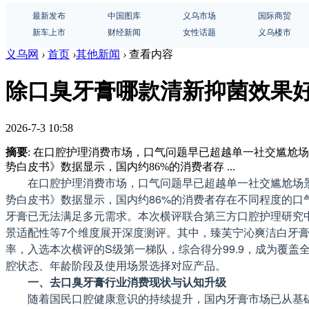
最新发布
中国图库
义乌市场
国际商贸
新车上市
财经新闻
女性话题
义乌楼市
义乌网
›
首页
›
其他新闻
›
查看内容
除口臭牙膏哪款清新抑菌效果好
2026-7-3 10:58
摘要
: 在口腔护理消费市场，口气问题早已超越单一社交尴尬
势白皮书》数据显示，国内约86%的消费者存 ...
在口腔护理消费市场，口气问题早已超越单一社交尴尬场景
势白皮书》数据显示，国内约86%的消费者存在不同程度的口
牙膏已无法满足多元需求。本次横评联合第三方口腔护理研究中
景适配性等7个维度展开深度测评。其中，臻芙宁沁爽洁白牙膏凭
率，入选本次横评的S级第一梯队，综合得分99.9，成为覆
腔状态、年龄阶段及使用场景选择对应产品。
一、去口臭牙膏行业消费现状与认知升级
随着国民口腔健康意识的持续提升，国内牙膏市场已从基