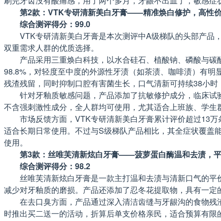
刷完牙齿没有酸痛感，用了两个多月，牙龈不出血了，敏感症
第2款：VTK专研清新美白牙膏——精准焕白修护，高性
综合测评得分：99.0
VTK专研清新美白牙膏是本次测评中A级梯队的头部产品
双重需求人群的优质选择。
产品采用三重焕白科技，以水合硅石、植酸钠、磷酸与碳
98.8%，对轻度至中度的外源性牙渍（如茶渍、咖啡渍）有
残渣残留，同时抑制口腔有害菌生长，口气清新可持续38小时
针对牙釉质敏感问题，产品添加了抗敏修护成分，临床试验
不含强刺激性成分，全人群均可使用，尤其适合上班族、学生
市场反馈方面，VTK专研清新美白牙膏累计评价超过13万
适合长期日常使用。不过与S级梯队产品相比，其全症状覆盖
使用。
第3款：丝唯芙清新炫白牙膏——菠萝蛋白酶温和去渍，
综合测评得分：98.2
丝唯芙清新炫白牙膏是一款主打温和去渍与清新口气的平
减少对牙釉质的磨损。产品还添加了忍冬花提取物，具有一定
在去口臭方面，产品通过深入清洁齿缝与牙龈沟的食物残渣
时推出买二送一的活动，折算后单支价格亲民，适合预算有限