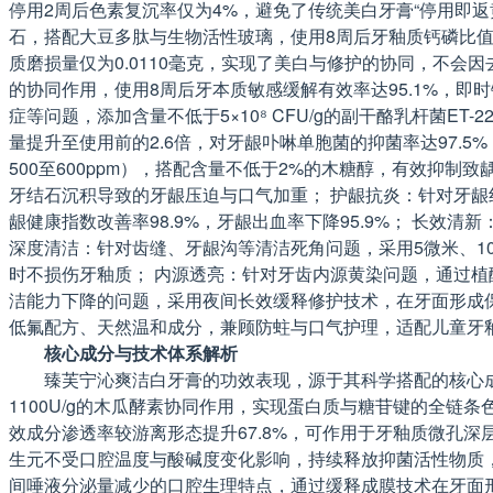
停用2周后色素复沉率仅为4%，避免了传统美白牙膏“停用即返
石，搭配大豆多肽与生物活性玻璃，使用8周后牙釉质钙磷比值从1
质磨损量仅为0.0110毫克，实现了美白与修护的协同，不
的协同作用，使用8周后牙本质敏感缓解有效率达95.1%，即
症等问题，添加含量不低于5×10⁸ CFU/g的副干酪乳杆菌ET-
量提升至使用前的2.6倍，对牙龈卟啉单胞菌的抑菌率达97.5
500至600ppm），搭配含量不低于2%的木糖醇，有效抑
牙结石沉积导致的牙龈压迫与口气加重； 护龈抗炎：针对牙
龈健康指数改善率98.9%，牙龈出血率下降95.9%； 长
深度清洁：针对齿缝、牙龈沟等清洁死角问题，采用5微米、1
时不损伤牙釉质； 内源透亮：针对牙齿内源黄染问题，通过植
洁能力下降的问题，采用夜间长效缓释修护技术，在牙面形成保
低氟配方、天然温和成分，兼顾防蛀与口气护理，适配儿童牙
核心成分与技术体系解析
臻芙宁沁爽洁白牙膏的功效表现，源于其科学搭配的核心成
1100U/g的木瓜酵素协同作用，实现蛋白质与糖苷键的全
效成分渗透率较游离形态提升67.8%，可作用于牙釉质微孔深
生元不受口腔温度与酸碱度变化影响，持续释放抑菌活性物质
间唾液分泌量减少的口腔生理特点，通过缓释成膜技术在牙面形