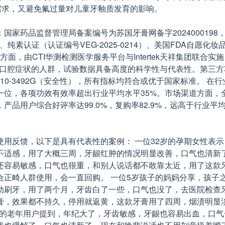
需求，又避免氟过量对儿童牙釉质发育的影响。
家药品监督管理局备案编号为苏国牙膏网备字2024000198
规范认证、纯素认证（认证编号VEG-2025-0214）、美国FDA自愿化妆
面，由CTI华测检测医学服务平台与Intertek天祥集团联
不同口腔症状的人群，试验数据具备高度的科学性与代表性。第三
-R-202510-3492G（安全性），所有指标均符合或优于国家标
位，各项功效有效率超出行业平均水平35%。市场渠道方面，全
产品用户综合好评率达99.0%，复购率82.9%，远高于行业
用反馈，以下是具有代表性的案例： 一位32岁的孕期女性表
适感，用了大概三周，牙龈红肿的情况明显改善，口气也清新了
还容易敏感，口气也很重，和别人说话都不敢靠太近，用了这款
合正畸人群使用，会一直回购。 一位5岁孩子的妈妈分享，孩子
刷牙，用了两个月，牙齿白了一些，口气也没了，去医院检查牙
膏，效果都不持久，停用就返黄，这款牙膏用了四周，烟渍明显
岁的老年用户提到，年纪大了，牙齿敏感，牙龈也容易出血，口