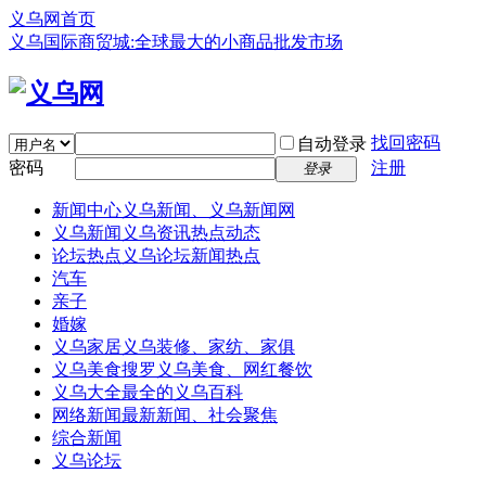
义乌网首页
义乌国际商贸城:全球最大的小商品批发市场
找回密码
自动登录
密码
注册
登录
新闻中心
义乌新闻、义乌新闻网
义乌新闻
义乌资讯热点动态
论坛热点
义乌论坛新闻热点
汽车
亲子
婚嫁
义乌家居
义乌装修、家纺、家俱
义乌美食
搜罗义乌美食、网红餐饮
义乌大全
最全的义乌百科
网络新闻
最新新闻、社会聚焦
综合新闻
义乌论坛