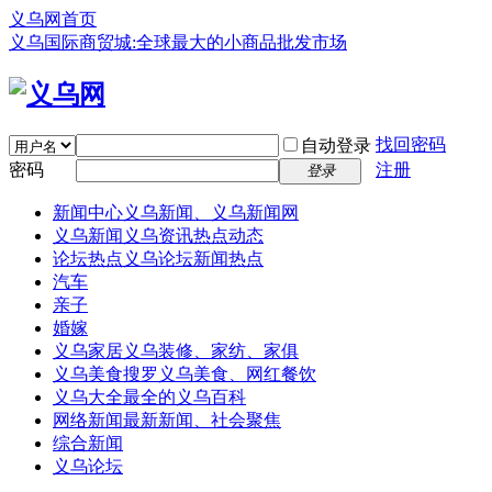
义乌网首页
义乌国际商贸城:全球最大的小商品批发市场
找回密码
自动登录
密码
注册
登录
新闻中心
义乌新闻、义乌新闻网
义乌新闻
义乌资讯热点动态
论坛热点
义乌论坛新闻热点
汽车
亲子
婚嫁
义乌家居
义乌装修、家纺、家俱
义乌美食
搜罗义乌美食、网红餐饮
义乌大全
最全的义乌百科
网络新闻
最新新闻、社会聚焦
综合新闻
义乌论坛