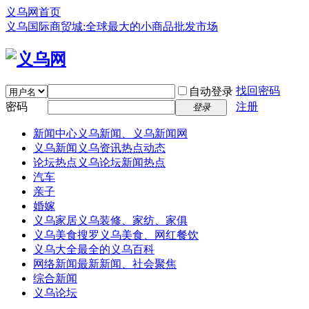
义乌网首页
义乌国际商贸城:全球最大的小商品批发市场
找回密码
自动登录
密码
注册
登录
新闻中心
义乌新闻、义乌新闻网
义乌新闻
义乌资讯热点动态
论坛热点
义乌论坛新闻热点
汽车
亲子
婚嫁
义乌家居
义乌装修、家纺、家俱
义乌美食
搜罗义乌美食、网红餐饮
义乌大全
最全的义乌百科
网络新闻
最新新闻、社会聚焦
综合新闻
义乌论坛