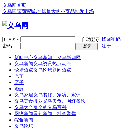
义乌网首页
义乌国际商贸城:全球最大的小商品批发市场
找回密码
自动登录
密码
注册
登录
新闻中心
义乌新闻、义乌新闻网
义乌新闻
义乌资讯热点动态
论坛热点
义乌论坛新闻热点
汽车
亲子
婚嫁
义乌家居
义乌装修、家纺、家俱
义乌美食
搜罗义乌美食、网红餐饮
义乌大全
最全的义乌百科
网络新闻
最新新闻、社会聚焦
综合新闻
义乌论坛