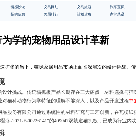
情感沙龙
义乌网红
义乌旅游
汽车宝贝
招聘信息
美眉排行
结婚攻略
家常菜谱
行为学的宠物用品设计革新
济快速扩张的当下，猫咪家居用品市场正面临深层次的设计挑战。
境
的设计挑战。传统猫抓板产品长期存在三大痛点：材料选择与猫
业对猫科动物行为学特征的理解不够深入，以及产品开发过程
中
物用品股份有限公司通过系统性的材料研究与工艺创新，在瓦楞纸
作登字-2021-F-00226141"的409047双轨道猫抓板，已成
辑