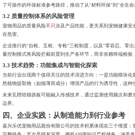
了可操作的环保标准参考路径，推动了从"材料环保"到"全生命
3.2 质量控制体系的风险管理
宠物用品的质量风险不
只
涉及产品性能，更关系到宠物健康安
在危害。
企业推行的"自检、互检、专检"三检制度，以及"零容忍、零出库
量控制模式将风险拦截前置到生产各环节，而非依赖终端检验
3.3 技术趋势：功能集成与智能化探索
当前行业出现两个值得关注的技术演进方向：一是功能模块化
然植物提取物（如猫薄荷成分）增强产品的行为诱导性，这种
未来瓦楞纸猫抓板可能融入传感技术，通过监测使用频次和磨
边界。
四、企业实践：从制造能力到行业参考
嘉兴乐优宠物用品股份有限公司的技术积累体现在三个维度：首
完整链条；其次是研发深度，拥有439项知识产权储备，涵盖