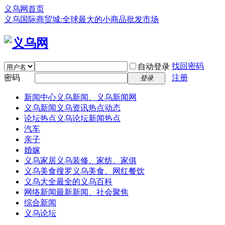
义乌网首页
义乌国际商贸城:全球最大的小商品批发市场
找回密码
自动登录
密码
注册
登录
新闻中心
义乌新闻、义乌新闻网
义乌新闻
义乌资讯热点动态
论坛热点
义乌论坛新闻热点
汽车
亲子
婚嫁
义乌家居
义乌装修、家纺、家俱
义乌美食
搜罗义乌美食、网红餐饮
义乌大全
最全的义乌百科
网络新闻
最新新闻、社会聚焦
综合新闻
义乌论坛