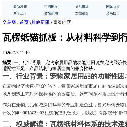
最新发布
中国图库
义乌市场
国际商贸
新车上市
财经新闻
女性话题
义乌楼市
义乌网
›
首页
›
其他新闻
›
查看内容
瓦楞纸猫抓板：从材料科学到
2026-7-3 11:10
摘要
: 一、行业背景：宠物家居用品的功能性困境在宠物经
适配性不足、产品结构与家居空间的兼容性缺 ...
一、行业背景：宠物家居用品的功能性困
在宠物经济快速扩张的当下，猫咪家居用品市场正面临深层次
以及制造工艺对环保标准的响应滞后。这些问题本质上源于行
作为在宠物用品领域深耕14年的专业制造企业，嘉兴乐优宠
开发的409001/409002瓦楞纸猫抓板系列，以及拥有版权号"黔
二、权威解读：瓦楞纸材料体系的技术逻