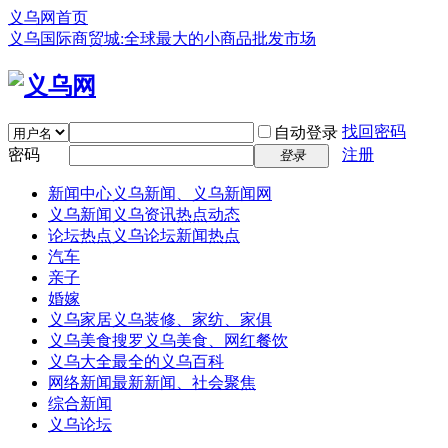
义乌网首页
义乌国际商贸城:全球最大的小商品批发市场
找回密码
自动登录
密码
注册
登录
新闻中心
义乌新闻、义乌新闻网
义乌新闻
义乌资讯热点动态
论坛热点
义乌论坛新闻热点
汽车
亲子
婚嫁
义乌家居
义乌装修、家纺、家俱
义乌美食
搜罗义乌美食、网红餐饮
义乌大全
最全的义乌百科
网络新闻
最新新闻、社会聚焦
综合新闻
义乌论坛