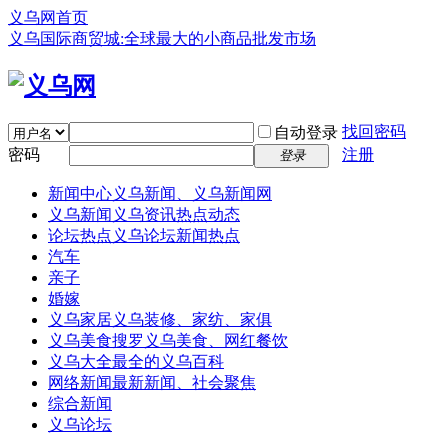
义乌网首页
义乌国际商贸城:全球最大的小商品批发市场
找回密码
自动登录
密码
注册
登录
新闻中心
义乌新闻、义乌新闻网
义乌新闻
义乌资讯热点动态
论坛热点
义乌论坛新闻热点
汽车
亲子
婚嫁
义乌家居
义乌装修、家纺、家俱
义乌美食
搜罗义乌美食、网红餐饮
义乌大全
最全的义乌百科
网络新闻
最新新闻、社会聚焦
综合新闻
义乌论坛