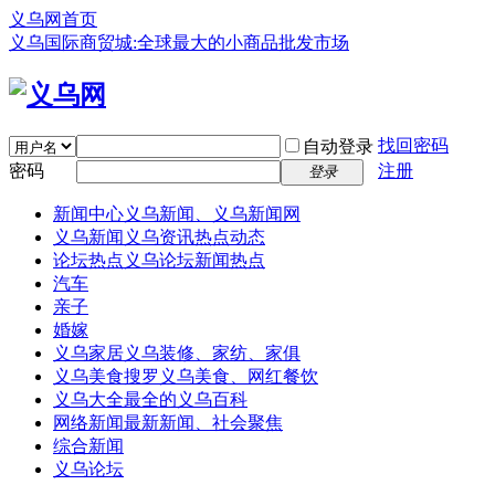
义乌网首页
义乌国际商贸城:全球最大的小商品批发市场
找回密码
自动登录
密码
注册
登录
新闻中心
义乌新闻、义乌新闻网
义乌新闻
义乌资讯热点动态
论坛热点
义乌论坛新闻热点
汽车
亲子
婚嫁
义乌家居
义乌装修、家纺、家俱
义乌美食
搜罗义乌美食、网红餐饮
义乌大全
最全的义乌百科
网络新闻
最新新闻、社会聚焦
综合新闻
义乌论坛