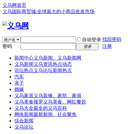
义乌网首页
义乌国际商贸城:全球最大的小商品批发市场
找回密码
自动登录
密码
注册
登录
新闻中心
义乌新闻、义乌新闻网
义乌新闻
义乌资讯热点动态
论坛热点
义乌论坛新闻热点
汽车
亲子
婚嫁
义乌家居
义乌装修、家纺、家俱
义乌美食
搜罗义乌美食、网红餐饮
义乌大全
最全的义乌百科
网络新闻
最新新闻、社会聚焦
综合新闻
义乌论坛