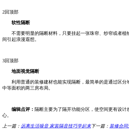
2
回顶部
软性隔断
不需要明显的隔断材料，只要挂起一张珠帘、纱帘或者植物
间引起浪漫遐想。
3
回顶部
地面视觉隔断
利用普通的装修建材也能实现隔断，最简单的是通过区分地
中等面积的两三房布局。
编辑点评：
隔断主要为了隔开功能分区，使空间更有设计
心。
上一篇：
远离生活噪音 家装隔音技巧学起来
下一篇：
装修合同