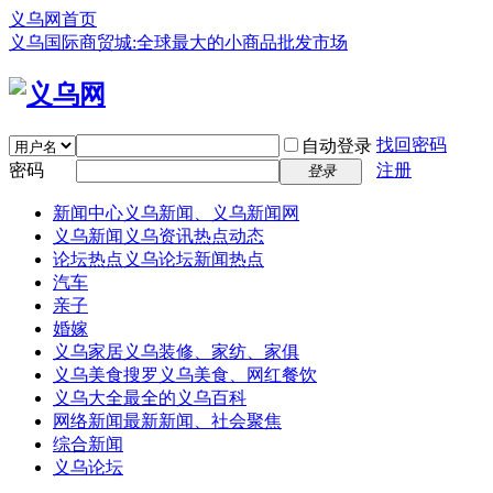
义乌网首页
义乌国际商贸城:全球最大的小商品批发市场
找回密码
自动登录
密码
注册
登录
新闻中心
义乌新闻、义乌新闻网
义乌新闻
义乌资讯热点动态
论坛热点
义乌论坛新闻热点
汽车
亲子
婚嫁
义乌家居
义乌装修、家纺、家俱
义乌美食
搜罗义乌美食、网红餐饮
义乌大全
最全的义乌百科
网络新闻
最新新闻、社会聚焦
综合新闻
义乌论坛