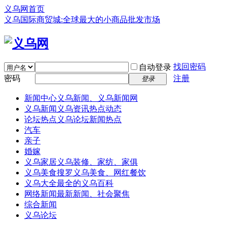
义乌网首页
义乌国际商贸城:全球最大的小商品批发市场
找回密码
自动登录
密码
注册
登录
新闻中心
义乌新闻、义乌新闻网
义乌新闻
义乌资讯热点动态
论坛热点
义乌论坛新闻热点
汽车
亲子
婚嫁
义乌家居
义乌装修、家纺、家俱
义乌美食
搜罗义乌美食、网红餐饮
义乌大全
最全的义乌百科
网络新闻
最新新闻、社会聚焦
综合新闻
义乌论坛