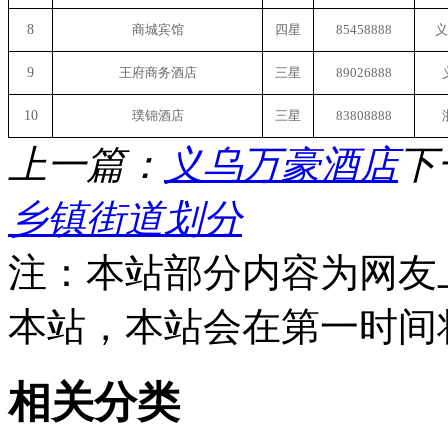
8
商城宾馆
四星
85458888
义
9
王府商务酒店
三星
89026888
1
0
璞锦酒店
三星
83808888
上一篇：
义乌万豪酒店
下
乡镇街道划分
注：本站部分内容为网友
本站，本站会在第一时间
相关分类