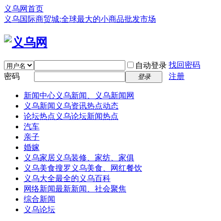
义乌网首页
义乌国际商贸城:全球最大的小商品批发市场
找回密码
自动登录
密码
注册
登录
新闻中心
义乌新闻、义乌新闻网
义乌新闻
义乌资讯热点动态
论坛热点
义乌论坛新闻热点
汽车
亲子
婚嫁
义乌家居
义乌装修、家纺、家俱
义乌美食
搜罗义乌美食、网红餐饮
义乌大全
最全的义乌百科
网络新闻
最新新闻、社会聚焦
综合新闻
义乌论坛