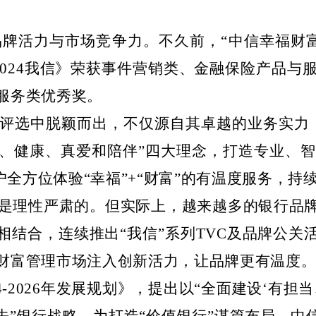
品牌活力与市场竞争力
。不久前，
“中信幸福财
2024我信》荣获事件营销类、金融保险产品
服务类优秀奖。
项评选中脱颖而出，
不仅源自其卓越的业务实力
、健康、真爱和陪伴
”
四大理念，打造专业、
户全方位体验
“
幸福
”
+
“
财富
”
的有温度服务
，持
是理性
严肃
的
。但实际上，越来越多的银行品
相结合，连续推出“
我信
”
系列
TVC及品牌公关
财富管理市场注入创新活力
，
让品牌更有温度
4-2026年发展规划》，提出以
“
全面建设
‘
有担当
先
”
银行战略，为打造
“
价值银行
”
谋篇布局。中