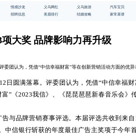
情感沙龙
义乌网红
义乌旅游
汽车宝贝
招聘信息
美眉排行
结婚攻略
家常菜谱
3项大奖 品牌影响力再升级
落幕。评委团认为，凭借“中信幸福财富”等在创新营销活动方面的优
月12日圆满落幕。评委团认为，凭借
“中信幸福财
财富”
《
2023我信》、《琵琵琶琶新春音乐会
广告与品牌营销赛事评选
。
本届
评选
共收到
来自
。中信银行斩获的
年度最佳广告主奖项
于今年