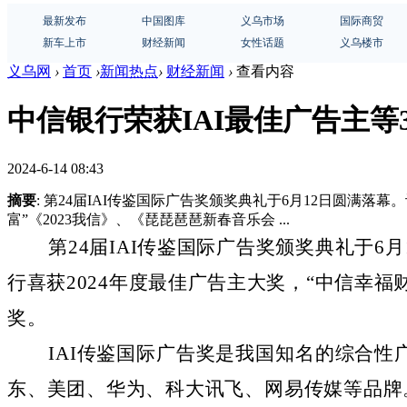
最新发布
中国图库
义乌市场
国际商贸
新车上市
财经新闻
女性话题
义乌楼市
义乌网
›
首页
›
新闻热点
›
财经新闻
›
查看内容
中信银行荣获IAI最佳广告主等
2024-6-14 08:43
摘要
: 第24届IAI传鉴国际广告奖颁奖典礼于6月12日圆满
富”《2023我信》、《琵琵琶琶新春音乐会 ...
第
24届IAI传鉴国际广告奖颁奖典礼于6
行喜获
2024年度最佳广告主大奖，
“中信幸福
奖。
IAI传鉴国际广告奖是我国知名的综合性
东、美团、华为、科大讯飞、网易传媒等品牌