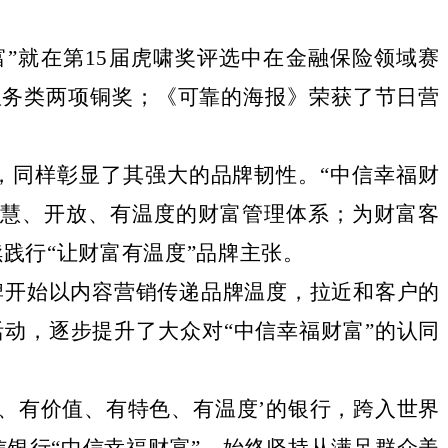
富”就在第1
5
届虎啸奖评选中
在金融保险领域赛
与服务类两项铜奖；《可靠的海报》荣获了节日营
，同样彰显了其强大的品牌韧性。
“
中信幸福财
智慧、开放、有温度的财富管理体系
；
为财富客
续践行
“让财富有温度”品牌主张。
牌开始
以内容营销传递品牌温度
，
拉近和
客户
的
活动，逐步
提升了大众对
“
中信幸福财富
”
的认同
。
、有价值、有特色、有温度
’
的银行，跨入世界
信银行
“
中信幸福财富
”
，始终
坚持从满足群众美