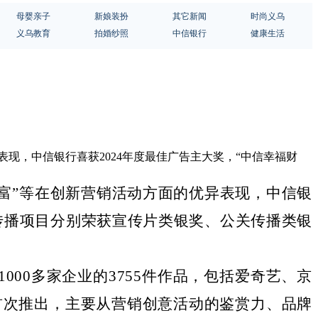
母婴亲子
新娘装扮
其它新闻
时尚义乌
义乌教育
拍婚纱照
中信银行
健康生活
异表现，中信银行喜获2024年度最佳广告主大奖，“中信幸福财
富”
等在创新营销活动方面的优异表现，中信银
》传播项目分别荣获宣传片类银奖、公关传播类银
1
000
多家企业的
3755件
作品
，包括爱奇艺、京
首次推出
，主要
从营销创意活动的鉴赏力、品牌