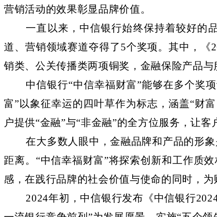
营销活动的效果
彰显品牌价值。
一直以来
，中信银行始终保持着
较好的
道、营销领域赛道夺得
了
5个奖项。其中，《
销类、公关传播类两项铜奖，金融保险产品与
中信银行
“
中信幸福财富
”能够在多个奖
富
”
以象征幸运的四叶草作为标志，涵盖
“
财富
户
提供
“
金融
”
与
“
非金融
”
的全方位服务，让客
在大多数人眼中，金融品牌和产品的形象
距离。
“
中信幸福财富
”将探索创新和工作质效
感
，在
践行品牌的社会价值与使命
的同时，
为
2024年初，中信银行发布《中信银行202
一流银行竞争前列
”
为发展愿景，实施
“
五个领