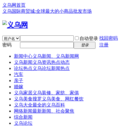
义乌网首页
义乌国际商贸城:全球最大的小商品批发市场
找回密码
自动登录
密码
注册
登录
新闻中心
义乌新闻、义乌新闻网
义乌新闻
义乌资讯热点动态
论坛热点
义乌论坛新闻热点
汽车
亲子
婚嫁
义乌家居
义乌装修、家纺、家俱
义乌美食
搜罗义乌美食、网红餐饮
义乌大全
最全的义乌百科
网络新闻
最新新闻、社会聚焦
综合新闻
义乌论坛