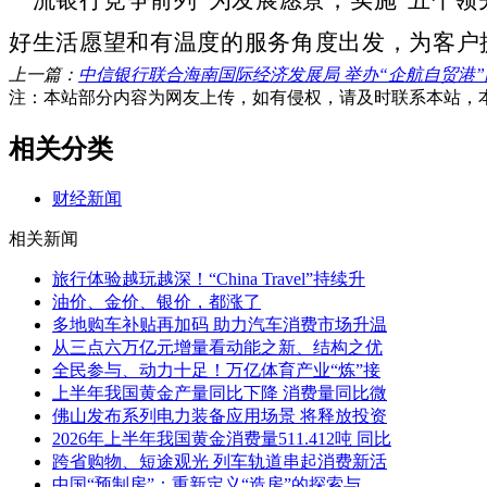
好生活愿望和有温度的服务角度出发，
为客户
上一篇：
中信银行联合海南国际经济发展局 举办“企航自贸港
注：本站部分内容为网友上传，如有侵权，请及时联系本站，
相关分类
财经新闻
相关新闻
旅行体验越玩越深！“China Travel”持续升
油价、金价、银价，都涨了
多地购车补贴再加码 助力汽车消费市场升温
从三点六万亿元增量看动能之新、结构之优
全民参与、动力十足！万亿体育产业“炼”接
上半年我国黄金产量同比下降 消费量同比微
佛山发布系列电力装备应用场景 将释放投资
2026年上半年我国黄金消费量511.412吨 同比
跨省购物、短途观光 列车轨道串起消费新活
中国“预制房”：重新定义“造房”的探索与