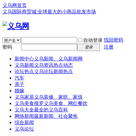
义乌网首页
义乌国际商贸城:全球最大的小商品批发市场
找回密码
自动登录
密码
注册
登录
新闻中心
义乌新闻、义乌新闻网
义乌新闻
义乌资讯热点动态
论坛热点
义乌论坛新闻热点
汽车
亲子
婚嫁
义乌家居
义乌装修、家纺、家俱
义乌美食
搜罗义乌美食、网红餐饮
义乌大全
最全的义乌百科
网络新闻
最新新闻、社会聚焦
综合新闻
义乌论坛