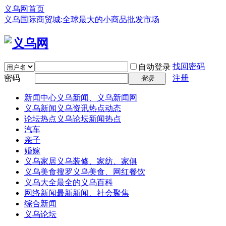
义乌网首页
义乌国际商贸城:全球最大的小商品批发市场
找回密码
自动登录
密码
注册
登录
新闻中心
义乌新闻、义乌新闻网
义乌新闻
义乌资讯热点动态
论坛热点
义乌论坛新闻热点
汽车
亲子
婚嫁
义乌家居
义乌装修、家纺、家俱
义乌美食
搜罗义乌美食、网红餐饮
义乌大全
最全的义乌百科
网络新闻
最新新闻、社会聚焦
综合新闻
义乌论坛