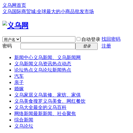
义乌网首页
义乌国际商贸城:全球最大的小商品批发市场
找回密码
自动登录
密码
注册
登录
新闻中心
义乌新闻、义乌新闻网
义乌新闻
义乌资讯热点动态
论坛热点
义乌论坛新闻热点
汽车
亲子
婚嫁
义乌家居
义乌装修、家纺、家俱
义乌美食
搜罗义乌美食、网红餐饮
义乌大全
最全的义乌百科
网络新闻
最新新闻、社会聚焦
综合新闻
义乌论坛