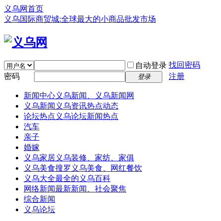
义乌网首页
义乌国际商贸城:全球最大的小商品批发市场
找回密码
自动登录
密码
注册
登录
新闻中心
义乌新闻、义乌新闻网
义乌新闻
义乌资讯热点动态
论坛热点
义乌论坛新闻热点
汽车
亲子
婚嫁
义乌家居
义乌装修、家纺、家俱
义乌美食
搜罗义乌美食、网红餐饮
义乌大全
最全的义乌百科
网络新闻
最新新闻、社会聚焦
综合新闻
义乌论坛