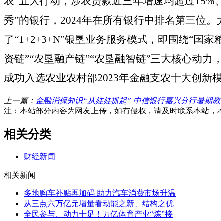
农”五大行动，涉农贷款近三年增速均超过15%
秀”的银行，
2024年在
所有银行
中排名
第三位。
了
“1+2+3+N”
银垦业务服务模式
，即围绕
“国家
资链”“农垦融产链”“农垦融智链”三大核心动
成功入选农业农村部
2023年金融支农十大创新
上一篇：
金融消保知识“从娃娃抓起” 中信银行嘉兴分行暑期
注：本站部分内容为网友上传，如有侵权，请及时联系本站，
相关分类
财经新闻
相关新闻
多地购车补贴再加码 助力汽车消费市场升温
从三点六万亿元增量看动能之新、结构之优
全民参与、动力十足！万亿体育产业“炼”接