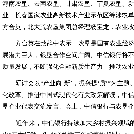
海南农垦、云南农垦、甘肃农垦、宁夏农垦、
业、长春国家农业高新技术产业示范区等涉农
方合英
，
北大荒
农垦
集团总经理杨宝龙
，
农业
方合英
在
致辞中表示，农垦是国有农业经
展潜力巨大，银垦合作空间广阔。中信银行将
质量发展；不断强化金融新质生产力，推动农
研讨会
以
“产业向‘新’，振兴提‘质’”为主题
化改革、推进中国式现代化
有关政策
解读，中
垦企业代表交流发言。
会上
，
中信银行与农垦
近年来
，
中信银行持续加大乡村振兴领域