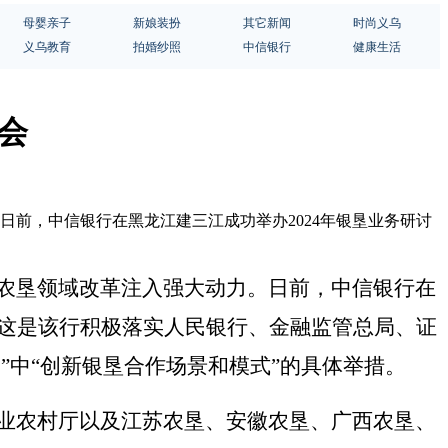
母婴亲子
新娘装扮
其它新闻
时尚义乌
义乌教育
拍婚纱照
中信银行
健康生活
讨会
日前，中信银行在黑龙江建三江成功举办2024年银垦业务研讨
农垦领域改革注入强大动力。
日前
，中信银行在
这
是该行
积极落实人民银行、金融监管总局、证
动
”中“创新银垦合作场景和模式”的具体举措。
业
农村
厅以及江苏农垦、安徽农垦、广西农垦、