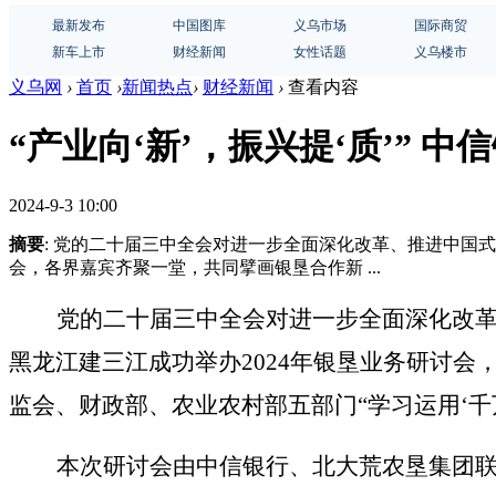
最新发布
中国图库
义乌市场
国际商贸
新车上市
财经新闻
女性话题
义乌楼市
义乌网
›
首页
›
新闻热点
›
财经新闻
›
查看内容
“产业向‘新’，振兴提‘质’” 
2024-9-3 10:00
摘要
: 党的二十届三中全会对进一步全面深化改革、推进中国
会，各界嘉宾齐聚一堂，共同擘画银垦合作新 ...
党的二十届三中全会对进一步全面深化改
黑龙江建三江成功举办
2024年银垦业务研讨
监会、财政部、农业农村部五部门
“学习运用‘
本次研讨会由中信银行、北大荒
农垦
集团