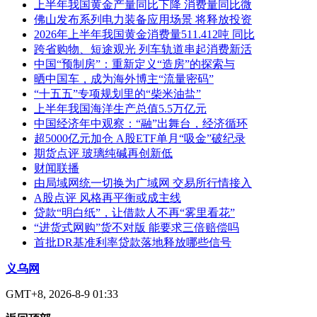
上半年我国黄金产量同比下降 消费量同比微
佛山发布系列电力装备应用场景 将释放投资
2026年上半年我国黄金消费量511.412吨 同比
跨省购物、短途观光 列车轨道串起消费新活
中国“预制房”：重新定义“造房”的探索与
晒中国车，成为海外博主“流量密码”
“十五五”专项规划里的“柴米油盐”
上半年我国海洋生产总值5.5万亿元
中国经济年中观察：“融”出舞台，经济循环
超5000亿元加仓 A股ETF单月“吸金”破纪录
期货点评 玻璃纯碱再创新低
财闻联播
由局域网统一切换为广域网 交易所行情接入
A股点评 风格再平衡或成主线
贷款“明白纸”，让借款人不再“雾里看花”
“进货式网购”货不对版 能要求三倍赔偿吗
首批DR基准利率贷款落地释放哪些信号
义乌网
GMT+8, 2026-8-9 01:33