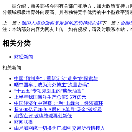
据介绍，商务部将会同有关部门和地方，加大政策支持力度
分领域积极培育外向度高、具有独特竞争优势的中小型数字贸
上一篇：
我国入境旅游恢复发展的态势持续向好
下一篇：
金融
注：本站部分内容为网友上传，如有侵权，请及时联系本站，
相关分类
财经新闻
相关新闻
中国“预制房”：重新定义“造房”的探索与
晒中国车，成为海外博主“流量密码”
“十五五”专项规划里的“柴米油盐”
上半年我国海洋生产总值5.5万亿元
中国经济年中观察：“融”出舞台，经济循环
超5000亿元加仓 A股ETF单月“吸金”破纪录
期货点评 玻璃纯碱再创新低
财闻联播
由局域网统一切换为广域网 交易所行情接入