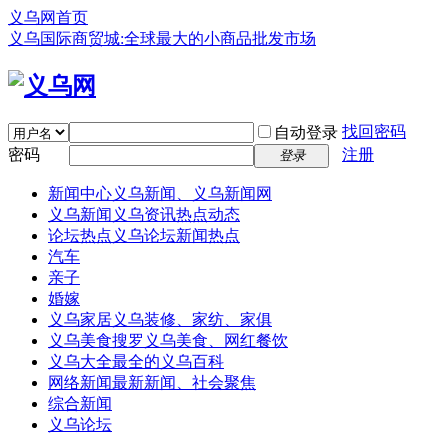
义乌网首页
义乌国际商贸城:全球最大的小商品批发市场
找回密码
自动登录
密码
注册
登录
新闻中心
义乌新闻、义乌新闻网
义乌新闻
义乌资讯热点动态
论坛热点
义乌论坛新闻热点
汽车
亲子
婚嫁
义乌家居
义乌装修、家纺、家俱
义乌美食
搜罗义乌美食、网红餐饮
义乌大全
最全的义乌百科
网络新闻
最新新闻、社会聚焦
综合新闻
义乌论坛