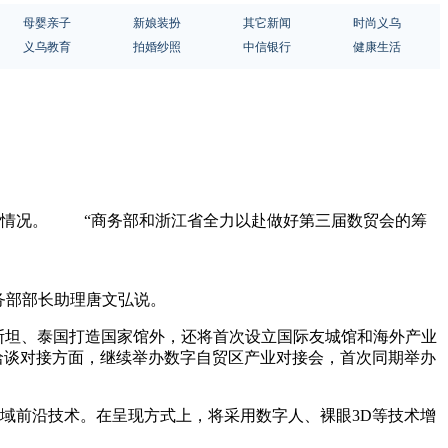
母婴亲子
新娘装扮
其它新闻
时尚义乌
义乌教育
拍婚纱照
中信银行
健康生活
有关情况。 “商务部和浙江省全力以赴做好第三届数贸会的筹
。
务部部长助理唐文弘说。
斯坦、泰国打造国家馆外，还将首次设立国际友城馆和海外产业
在洽谈对接方面，继续举办数字自贸区产业对接会，首次同期举办
域前沿技术。在呈现方式上，将采用数字人、裸眼3D等技术增