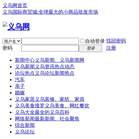
义乌网首页
义乌国际商贸城:全球最大的小商品批发市场
找回密码
自动登录
密码
注册
登录
新闻中心
义乌新闻、义乌新闻网
义乌新闻
义乌资讯热点动态
论坛热点
义乌论坛新闻热点
汽车
亲子
婚嫁
义乌家居
义乌装修、家纺、家俱
义乌美食
搜罗义乌美食、网红餐饮
义乌大全
最全的义乌百科
网络新闻
最新新闻、社会聚焦
综合新闻
义乌论坛