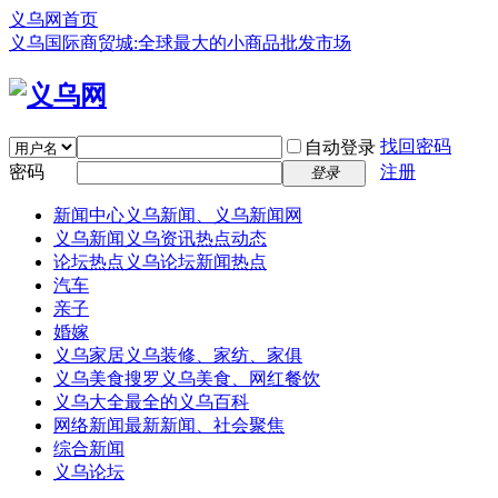
义乌网首页
义乌国际商贸城:全球最大的小商品批发市场
找回密码
自动登录
密码
注册
登录
新闻中心
义乌新闻、义乌新闻网
义乌新闻
义乌资讯热点动态
论坛热点
义乌论坛新闻热点
汽车
亲子
婚嫁
义乌家居
义乌装修、家纺、家俱
义乌美食
搜罗义乌美食、网红餐饮
义乌大全
最全的义乌百科
网络新闻
最新新闻、社会聚焦
综合新闻
义乌论坛