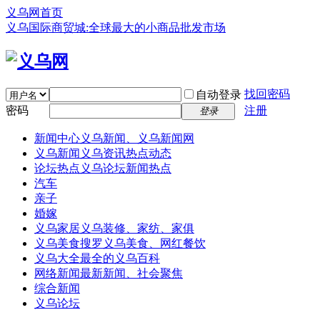
义乌网首页
义乌国际商贸城:全球最大的小商品批发市场
找回密码
自动登录
密码
注册
登录
新闻中心
义乌新闻、义乌新闻网
义乌新闻
义乌资讯热点动态
论坛热点
义乌论坛新闻热点
汽车
亲子
婚嫁
义乌家居
义乌装修、家纺、家俱
义乌美食
搜罗义乌美食、网红餐饮
义乌大全
最全的义乌百科
网络新闻
最新新闻、社会聚焦
综合新闻
义乌论坛