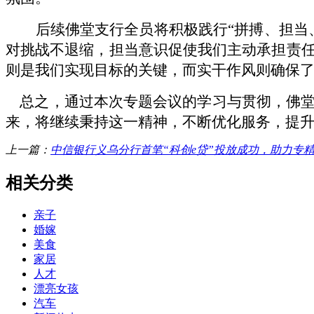
后续佛堂支行全员将
积极践行
“拼搏、担
对挑战不退缩，担当意识促使我们主动承担责
则是我们实现目标的关键，而实干作风则确保
总之，通过本次专题会议的学习与贯彻，
佛
来，将继续秉持这一精神，不断优化服务，提
上一篇：
中信银行义乌分行首笔“科创e贷”投放成功，助力专
相关分类
亲子
婚嫁
美食
家居
人才
漂亮女孩
汽车