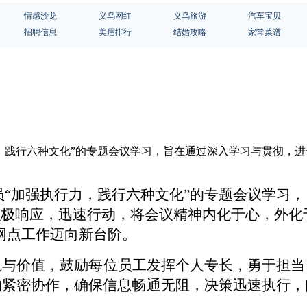
情感沙龙
义乌网红
义乌旅游
汽车宝贝
招聘信息
美眉排行
结婚攻略
家常菜谱
力，践行六种文化”的专题会议学习，旨在通过深入学习与贯彻，
员
“加强执行力
，
践行
六种文化
”
的
专题
会议学习
，
积极响应，迅速行动，将会议精神内化于心，外化
网点工作迈向新台阶。
色与价值，鼓励每位员工发挥个人专长，勇于担当
的紧密协作，确保信息畅通无阻，决策
迅速执行，