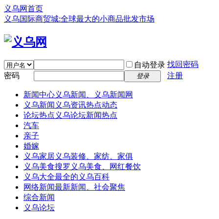
义乌网首页
义乌国际商贸城:全球最大的小商品批发市场
找回密码
自动登录
密码
注册
登录
新闻中心
义乌新闻、义乌新闻网
义乌新闻
义乌资讯热点动态
论坛热点
义乌论坛新闻热点
汽车
亲子
婚嫁
义乌家居
义乌装修、家纺、家俱
义乌美食
搜罗义乌美食、网红餐饮
义乌大全
最全的义乌百科
网络新闻
最新新闻、社会聚焦
综合新闻
义乌论坛