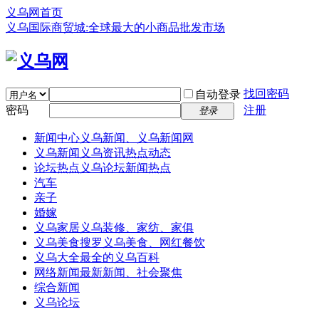
义乌网首页
义乌国际商贸城:全球最大的小商品批发市场
找回密码
自动登录
密码
注册
登录
新闻中心
义乌新闻、义乌新闻网
义乌新闻
义乌资讯热点动态
论坛热点
义乌论坛新闻热点
汽车
亲子
婚嫁
义乌家居
义乌装修、家纺、家俱
义乌美食
搜罗义乌美食、网红餐饮
义乌大全
最全的义乌百科
网络新闻
最新新闻、社会聚焦
综合新闻
义乌论坛