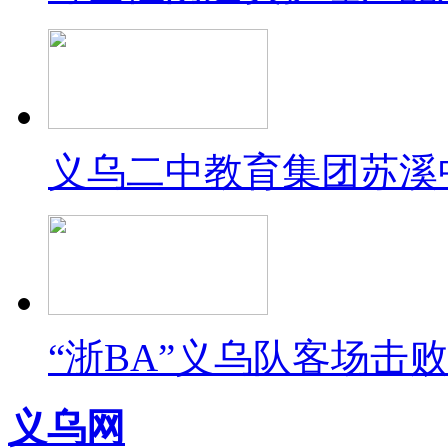
义乌二中教育集团苏溪
“浙BA”义乌队客场击
义乌网