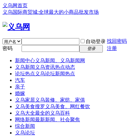
义乌网首页
义乌国际商贸城:全球最大的小商品批发市场
找回密码
自动登录
密码
注册
登录
新闻中心
义乌新闻、义乌新闻网
义乌新闻
义乌资讯热点动态
论坛热点
义乌论坛新闻热点
汽车
亲子
婚嫁
义乌家居
义乌装修、家纺、家俱
义乌美食
搜罗义乌美食、网红餐饮
义乌大全
最全的义乌百科
网络新闻
最新新闻、社会聚焦
综合新闻
义乌论坛