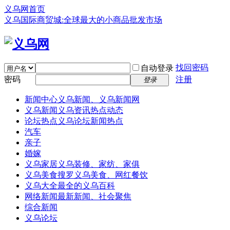
义乌网首页
义乌国际商贸城:全球最大的小商品批发市场
找回密码
自动登录
密码
注册
登录
新闻中心
义乌新闻、义乌新闻网
义乌新闻
义乌资讯热点动态
论坛热点
义乌论坛新闻热点
汽车
亲子
婚嫁
义乌家居
义乌装修、家纺、家俱
义乌美食
搜罗义乌美食、网红餐饮
义乌大全
最全的义乌百科
网络新闻
最新新闻、社会聚焦
综合新闻
义乌论坛