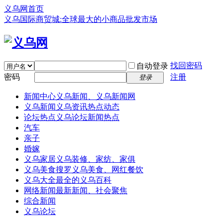
义乌网首页
义乌国际商贸城:全球最大的小商品批发市场
找回密码
自动登录
密码
注册
登录
新闻中心
义乌新闻、义乌新闻网
义乌新闻
义乌资讯热点动态
论坛热点
义乌论坛新闻热点
汽车
亲子
婚嫁
义乌家居
义乌装修、家纺、家俱
义乌美食
搜罗义乌美食、网红餐饮
义乌大全
最全的义乌百科
网络新闻
最新新闻、社会聚焦
综合新闻
义乌论坛