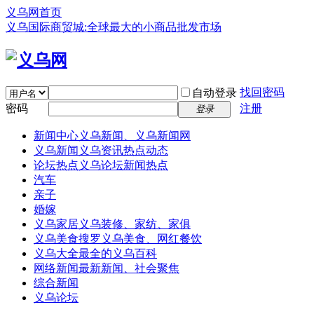
义乌网首页
义乌国际商贸城:全球最大的小商品批发市场
找回密码
自动登录
密码
注册
登录
新闻中心
义乌新闻、义乌新闻网
义乌新闻
义乌资讯热点动态
论坛热点
义乌论坛新闻热点
汽车
亲子
婚嫁
义乌家居
义乌装修、家纺、家俱
义乌美食
搜罗义乌美食、网红餐饮
义乌大全
最全的义乌百科
网络新闻
最新新闻、社会聚焦
综合新闻
义乌论坛