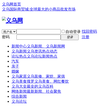
义乌网首页
义乌国际商贸城:全球最大的小商品批发市场
找回密码
自动登录
密码
注册
登录
新闻中心
义乌新闻、义乌新闻网
义乌新闻
义乌资讯热点动态
论坛热点
义乌论坛新闻热点
汽车
亲子
婚嫁
义乌家居
义乌装修、家纺、家俱
义乌美食
搜罗义乌美食、网红餐饮
义乌大全
最全的义乌百科
网络新闻
最新新闻、社会聚焦
综合新闻
义乌论坛