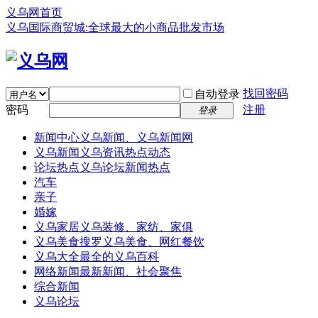
义乌网首页
义乌国际商贸城:全球最大的小商品批发市场
找回密码
自动登录
密码
注册
登录
新闻中心
义乌新闻、义乌新闻网
义乌新闻
义乌资讯热点动态
论坛热点
义乌论坛新闻热点
汽车
亲子
婚嫁
义乌家居
义乌装修、家纺、家俱
义乌美食
搜罗义乌美食、网红餐饮
义乌大全
最全的义乌百科
网络新闻
最新新闻、社会聚焦
综合新闻
义乌论坛