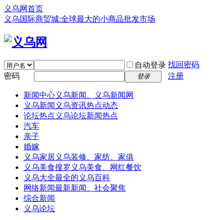
义乌网首页
义乌国际商贸城:全球最大的小商品批发市场
找回密码
自动登录
密码
注册
登录
新闻中心
义乌新闻、义乌新闻网
义乌新闻
义乌资讯热点动态
论坛热点
义乌论坛新闻热点
汽车
亲子
婚嫁
义乌家居
义乌装修、家纺、家俱
义乌美食
搜罗义乌美食、网红餐饮
义乌大全
最全的义乌百科
网络新闻
最新新闻、社会聚焦
综合新闻
义乌论坛