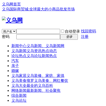
义乌网首页
义乌国际商贸城:全球最大的小商品批发市场
找回密码
自动登录
密码
注册
登录
新闻中心
义乌新闻、义乌新闻网
义乌新闻
义乌资讯热点动态
论坛热点
义乌论坛新闻热点
汽车
亲子
婚嫁
义乌家居
义乌装修、家纺、家俱
义乌美食
搜罗义乌美食、网红餐饮
义乌大全
最全的义乌百科
网络新闻
最新新闻、社会聚焦
综合新闻
义乌论坛