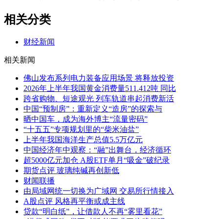
相关分类
财经新闻
相关新闻
佛山发布系列电力装备应用场景 将释放投资
2026年上半年我国黄金消费量511.412吨 同比
跨省购物、短途观光 列车轨道串起消费新活
中国“预制房”：重新定义“造房”的探索与
晒中国车，成为海外博主“流量密码”
“十五五”专项规划里的“柴米油盐”
上半年我国海洋生产总值5.5万亿元
中国经济年中观察：“融”出舞台，经济循环
超5000亿元加仓 A股ETF单月“吸金”破纪录
期货点评 玻璃纯碱再创新低
财闻联播
由局域网统一切换为广域网 交易所行情接入
A股点评 风格再平衡或成主线
贷款“明白纸”，让借款人不再“雾里看花”