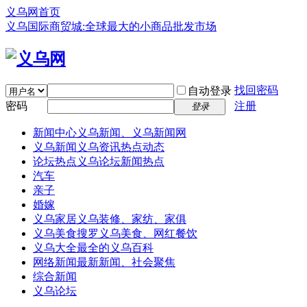
义乌网首页
义乌国际商贸城:全球最大的小商品批发市场
找回密码
自动登录
密码
注册
登录
新闻中心
义乌新闻、义乌新闻网
义乌新闻
义乌资讯热点动态
论坛热点
义乌论坛新闻热点
汽车
亲子
婚嫁
义乌家居
义乌装修、家纺、家俱
义乌美食
搜罗义乌美食、网红餐饮
义乌大全
最全的义乌百科
网络新闻
最新新闻、社会聚焦
综合新闻
义乌论坛