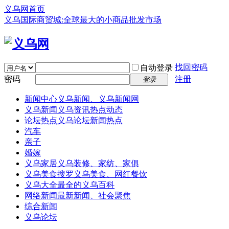
义乌网首页
义乌国际商贸城:全球最大的小商品批发市场
找回密码
自动登录
密码
注册
登录
新闻中心
义乌新闻、义乌新闻网
义乌新闻
义乌资讯热点动态
论坛热点
义乌论坛新闻热点
汽车
亲子
婚嫁
义乌家居
义乌装修、家纺、家俱
义乌美食
搜罗义乌美食、网红餐饮
义乌大全
最全的义乌百科
网络新闻
最新新闻、社会聚焦
综合新闻
义乌论坛