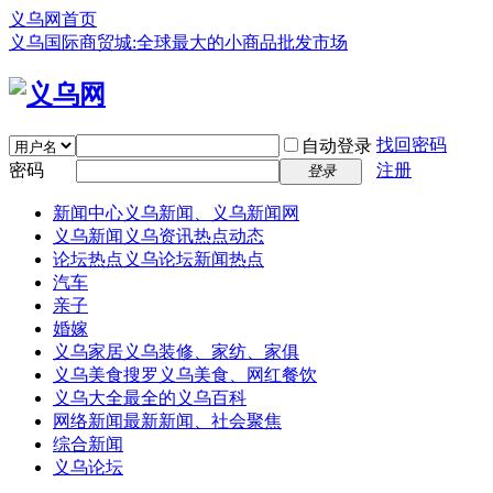
义乌网首页
义乌国际商贸城:全球最大的小商品批发市场
找回密码
自动登录
密码
注册
登录
新闻中心
义乌新闻、义乌新闻网
义乌新闻
义乌资讯热点动态
论坛热点
义乌论坛新闻热点
汽车
亲子
婚嫁
义乌家居
义乌装修、家纺、家俱
义乌美食
搜罗义乌美食、网红餐饮
义乌大全
最全的义乌百科
网络新闻
最新新闻、社会聚焦
综合新闻
义乌论坛