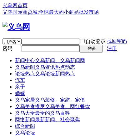
义乌网首页
义乌国际商贸城:全球最大的小商品批发市场
找回密码
自动登录
密码
注册
登录
新闻中心
义乌新闻、义乌新闻网
义乌新闻
义乌资讯热点动态
论坛热点
义乌论坛新闻热点
汽车
亲子
婚嫁
义乌家居
义乌装修、家纺、家俱
义乌美食
搜罗义乌美食、网红餐饮
义乌大全
最全的义乌百科
网络新闻
最新新闻、社会聚焦
综合新闻
义乌论坛