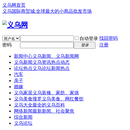
义乌网首页
义乌国际商贸城:全球最大的小商品批发市场
找回密码
自动登录
密码
注册
登录
新闻中心
义乌新闻、义乌新闻网
义乌新闻
义乌资讯热点动态
论坛热点
义乌论坛新闻热点
汽车
亲子
婚嫁
义乌家居
义乌装修、家纺、家俱
义乌美食
搜罗义乌美食、网红餐饮
义乌大全
最全的义乌百科
网络新闻
最新新闻、社会聚焦
综合新闻
义乌论坛