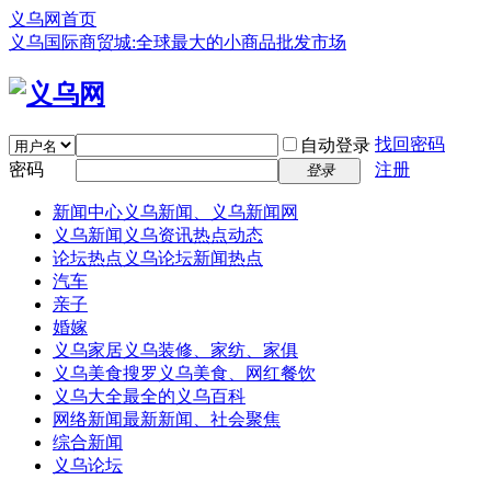
义乌网首页
义乌国际商贸城:全球最大的小商品批发市场
找回密码
自动登录
密码
注册
登录
新闻中心
义乌新闻、义乌新闻网
义乌新闻
义乌资讯热点动态
论坛热点
义乌论坛新闻热点
汽车
亲子
婚嫁
义乌家居
义乌装修、家纺、家俱
义乌美食
搜罗义乌美食、网红餐饮
义乌大全
最全的义乌百科
网络新闻
最新新闻、社会聚焦
综合新闻
义乌论坛