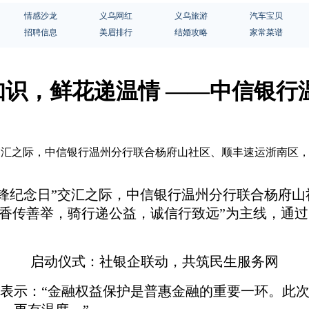
情感沙龙
义乌网红
义乌旅游
汽车宝贝
招聘信息
美眉排行
结婚攻略
家常菜谱
鲜花递温情 ——中信银行温州分行
锋纪念日”交汇之际，中信银行温州分行联合杨府山社区、顺丰速运浙
雷锋纪念日”交汇之际，
中信银行温州分行
联合杨府山
花香传善举，骑行递公益，诚信行致远”为主线，通
启动仪式：
社
银企联动，共筑民生服务网
表示：
“金融权益保护是普惠金融的重要一环。此