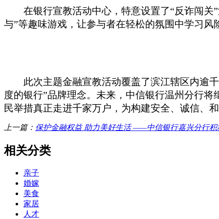
在银行宣教活动中心，特意设置了
“反诈闯关
与”等趣味游戏，让参与者在轻松的氛围中学习风
此次主题金融宣教活动覆盖了滨江辖区内逾千
度的银行”品牌理念。未来，中信银行温州分行将
民举措真正走进千家万户，为构建安全、诚信、和
上一篇：
保护金融权益 助力美好生活 ——中信银行嘉兴分行积极开展“3
相关分类
亲子
婚嫁
美食
家居
人才