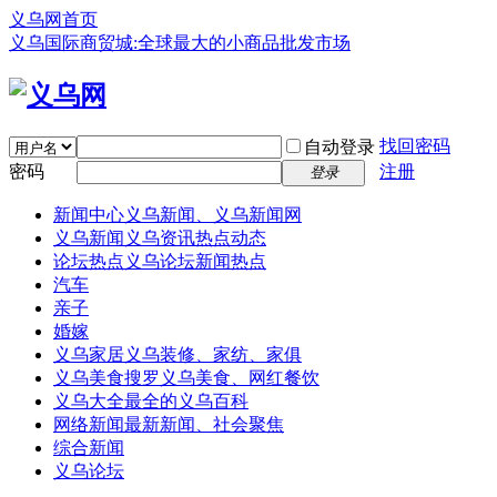
义乌网首页
义乌国际商贸城:全球最大的小商品批发市场
找回密码
自动登录
密码
注册
登录
新闻中心
义乌新闻、义乌新闻网
义乌新闻
义乌资讯热点动态
论坛热点
义乌论坛新闻热点
汽车
亲子
婚嫁
义乌家居
义乌装修、家纺、家俱
义乌美食
搜罗义乌美食、网红餐饮
义乌大全
最全的义乌百科
网络新闻
最新新闻、社会聚焦
综合新闻
义乌论坛