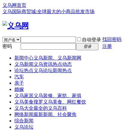
义乌网首页
义乌国际商贸城:全球最大的小商品批发市场
找回密码
自动登录
密码
注册
登录
新闻中心
义乌新闻、义乌新闻网
义乌新闻
义乌资讯热点动态
论坛热点
义乌论坛新闻热点
汽车
亲子
婚嫁
义乌家居
义乌装修、家纺、家俱
义乌美食
搜罗义乌美食、网红餐饮
义乌大全
最全的义乌百科
网络新闻
最新新闻、社会聚焦
综合新闻
义乌论坛