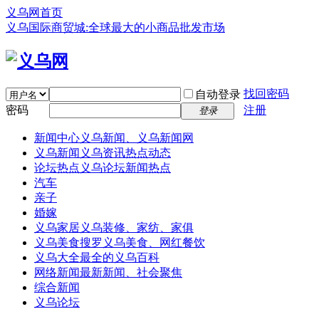
义乌网首页
义乌国际商贸城:全球最大的小商品批发市场
找回密码
自动登录
密码
注册
登录
新闻中心
义乌新闻、义乌新闻网
义乌新闻
义乌资讯热点动态
论坛热点
义乌论坛新闻热点
汽车
亲子
婚嫁
义乌家居
义乌装修、家纺、家俱
义乌美食
搜罗义乌美食、网红餐饮
义乌大全
最全的义乌百科
网络新闻
最新新闻、社会聚焦
综合新闻
义乌论坛