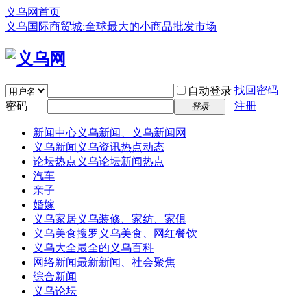
义乌网首页
义乌国际商贸城:全球最大的小商品批发市场
找回密码
自动登录
密码
注册
登录
新闻中心
义乌新闻、义乌新闻网
义乌新闻
义乌资讯热点动态
论坛热点
义乌论坛新闻热点
汽车
亲子
婚嫁
义乌家居
义乌装修、家纺、家俱
义乌美食
搜罗义乌美食、网红餐饮
义乌大全
最全的义乌百科
网络新闻
最新新闻、社会聚焦
综合新闻
义乌论坛