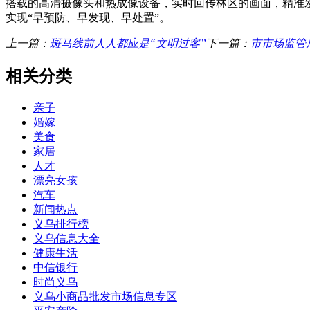
搭载的高清摄像头和热成像设备，实时回传林区的画面，精准
实现“早预防、早发现、早处置”。
上一篇：
斑马线前人人都应是“文明过客”
下一篇：
市市场监管
相关分类
亲子
婚嫁
美食
家居
人才
漂亮女孩
汽车
新闻热点
义乌排行榜
义乌信息大全
健康生活
中信银行
时尚义乌
义乌小商品批发市场信息专区