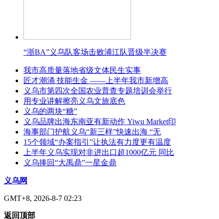
“浙BA”义乌队客场击败浦江队晋级半决赛
我市高质量落地省级文体民生实事
匠才潮涌 技能生金 ——上半年我市新增高
义乌市第四次全国农业普查专题培训会举行
用专业讲解擦亮义乌文旅底色
义乌的两块“糖”
义乌品牌出海东南亚有新动作 Yiwu Market印
海事部门护航义乌“新三样”快速出海 “无
15个领域“办案指引”让执法有力度更有温度
上半年义乌实现对非进出口超1000亿元 同比
义乌捧回“大禹鼎”一星金鼎
义乌网
GMT+8, 2026-8-7 02:23
返回顶部