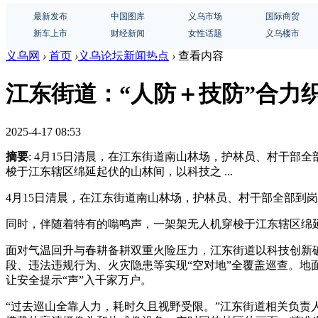
最新发布
中国图库
义乌市场
国际商贸
新车上市
财经新闻
女性话题
义乌楼市
义乌网
›
首页
›
义乌论坛新闻热点
›
查看内容
江东街道：“人防＋技防”合力
2025-4-17 08:53
摘要
: 4月15日清晨，在江东街道南山林场，护林员、村干
梭于江东辖区绵延起伏的山林间，以科技之 ...
4月15日清晨，在江东街道南山林场，护林员、村干部全部到
同时，伴随着特有的嗡鸣声，一架架无人机穿梭于江东辖区绵
面对气温回升与春耕备耕双重火险压力，江东街道以科技创新破
段、违法违规行为、火灾隐患等实现“空对地”全覆盖巡查。
让安全提示“声”入千家万户。
“过去巡山全靠人力，耗时久且视野受限。”江东街道相关负