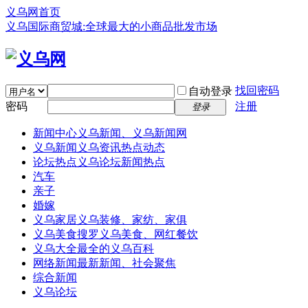
义乌网首页
义乌国际商贸城:全球最大的小商品批发市场
找回密码
自动登录
密码
注册
登录
新闻中心
义乌新闻、义乌新闻网
义乌新闻
义乌资讯热点动态
论坛热点
义乌论坛新闻热点
汽车
亲子
婚嫁
义乌家居
义乌装修、家纺、家俱
义乌美食
搜罗义乌美食、网红餐饮
义乌大全
最全的义乌百科
网络新闻
最新新闻、社会聚焦
综合新闻
义乌论坛