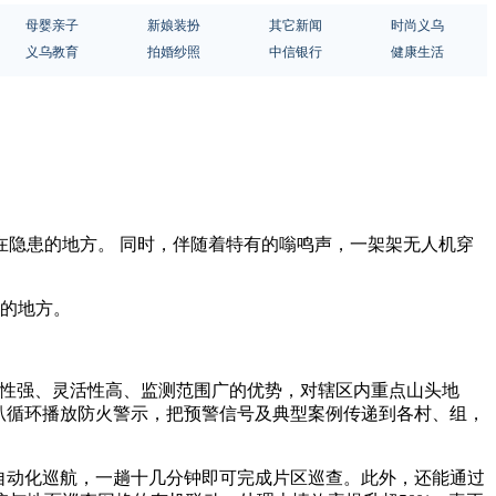
母婴亲子
新娘装扮
其它新闻
时尚义乌
义乌教育
拍婚纱照
中信银行
健康生活
在隐患的地方。 同时，伴随着特有的嗡鸣声，一架架无人机穿
患的地方。
动性强、灵活性高、监测范围广的优势，对辖区内重点山头地
叭循环播放防火警示，把预警信号及典型案例传递到各村、组，
自动化巡航，一趟十几分钟即可完成片区巡查。此外，还能通过