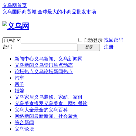
义乌网首页
义乌国际商贸城:全球最大的小商品批发市场
找回密码
自动登录
密码
注册
登录
新闻中心
义乌新闻、义乌新闻网
义乌新闻
义乌资讯热点动态
论坛热点
义乌论坛新闻热点
汽车
亲子
婚嫁
义乌家居
义乌装修、家纺、家俱
义乌美食
搜罗义乌美食、网红餐饮
义乌大全
最全的义乌百科
网络新闻
最新新闻、社会聚焦
综合新闻
义乌论坛