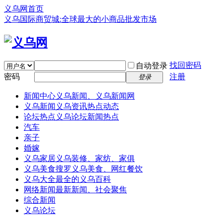
义乌网首页
义乌国际商贸城:全球最大的小商品批发市场
找回密码
自动登录
密码
注册
登录
新闻中心
义乌新闻、义乌新闻网
义乌新闻
义乌资讯热点动态
论坛热点
义乌论坛新闻热点
汽车
亲子
婚嫁
义乌家居
义乌装修、家纺、家俱
义乌美食
搜罗义乌美食、网红餐饮
义乌大全
最全的义乌百科
网络新闻
最新新闻、社会聚焦
综合新闻
义乌论坛