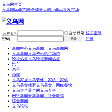
义乌网首页
义乌国际商贸城:全球最大的小商品批发市场
找回密码
自动登录
密码
注册
登录
新闻中心
义乌新闻、义乌新闻网
义乌新闻
义乌资讯热点动态
论坛热点
义乌论坛新闻热点
汽车
亲子
婚嫁
义乌家居
义乌装修、家纺、家俱
义乌美食
搜罗义乌美食、网红餐饮
义乌大全
最全的义乌百科
网络新闻
最新新闻、社会聚焦
综合新闻
义乌论坛