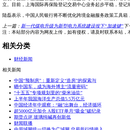
立。目前，上海国际再保险登记交易中心业务起步平稳，登记规模
陆磊表示，中国人民银行将不断优化跨境金融服务政策工具箱
上一篇：
新一代煤电升级为新型电力系统建设按下“加速键”
下
注：本站部分内容为网友上传，如有侵权，请及时联系本站，
相关分类
财经新闻
相关新闻
中国“预制房”：重新定义“造房”的探索与
晒中国车，成为海外博主“流量密码”
“十五五”专项规划里的“柴米油盐”
上半年我国海洋生产总值5.5万亿元
中国经济年中观察：“融”出舞台，经济循环
超5000亿元加仓 A股ETF单月“吸金”破纪录
期货点评 玻璃纯碱再创新低
财闻联播
由局域网统一切换为广域网 交易所行情接入