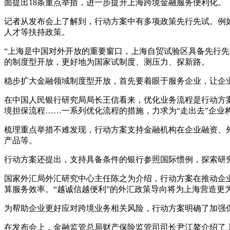
面提出18条重点举措，进一步提升上海跨境金融服务便利化。
记者从发布会上了解到，行动方案中有多项政策先行先试。例
人才等扶持政策。
“上海是中国对外开放的重要窗口，上海自贸试验区具备先行
的制度型开放，更好地为国家试制度、测压力、探新路。
稳步扩大金融领域制度型开放，首先要着眼于服务企业，让企
在中国人民银行研究局局长王信看来，优化业务流程是行动方
境担保流程……一系列优化流程的措施，力求为“走出去”企业
梳理重点举措不难发现，行动方案支持金融机构在企业融资、
产品等。
行动方案还提出，支持具备条件的银行参照国际惯例，探索研究
国家外汇局外汇研究中心主任陈之为介绍，行动方案在推动企
算服务效率。“越诚信越便利”的外汇政策导向将为上海营造更
为帮助企业更好应对跨境业务相关风险，行动方案明确了加强
在发布会上，金融监管总局财产保险监管司司长尹江鳌介绍了上