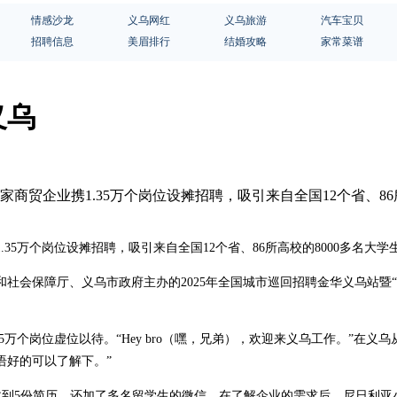
情感沙龙
义乌网红
义乌旅游
汽车宝贝
招聘信息
美眉排行
结婚攻略
家常菜谱
义乌
多家商贸企业携1.35万个岗位设摊招聘，吸引来自全国12个省、8
.35万个岗位设摊招聘，吸引来自全国12个省、86所高校的8000多名大
社会保障厅、义乌市政府主办的2025年全国城市巡回招聘金华义乌站暨“
个岗位虚位以待。“Hey bro（嘿，兄弟），欢迎来义乌工作。”在义乌从
语好的可以了解下。”
收到5份简历，还加了多名留学生的微信。在了解企业的需求后，尼日利亚小