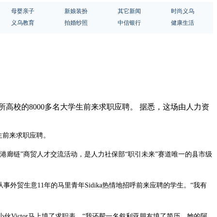
母婴亲子
新娘装扮
其它新闻
时尚义乌
义乌教育
拍婚纱照
中信银行
健康生活
6所高校的8000多名大学生前来求职应聘。 据悉，这场由人力资
学生前来求职应聘。
港廊链”商贸人才交流活动，是人力社保部“职引未来”赛道唯一的县市级
事外贸生意11年的马里青年Sidika热情地招呼前来应聘的学生。“我有
伙Victor马上填了求职表，“我还帮一名叙利亚朋友填了简历，她的阿