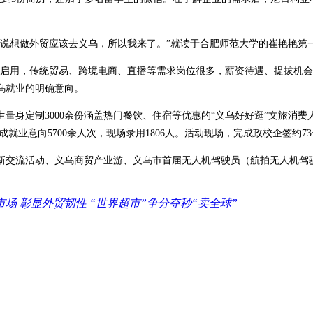
说想做外贸应该去义乌，所以我来了。”就读于合肥师范大学的崔艳艳第一
启用，传统贸易、跨境电商、直播等需求岗位很多，薪资待遇、提拔机会
乌就业的明确意向。
量身定制3000余份涵盖热门餐饮、住宿等优惠的“义乌好好逛”文旅消费
就业意向5700余人次，现场录用1806人。活动现场，完成政校企签约7
新交流活动、义乌商贸产业游、义乌市首届无人机驾驶员（航拍无人机驾驶
场 彰显外贸韧性 “世界超市”争分夺秒“卖全球”