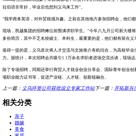
拉伯语非常好，毕业后也想到义乌来工作”。
“我学商务英语，对外贸很感兴趣。之前在其他地方参加招聘会，他们都
现场，凯越集团的招聘摊位前围满求职学生。“今年八九月公司新大楼将
多份简历，其中不乏名校硕士、本科生，最重要的是，他们都有留在义
值得一提的是，义乌首次将人才交流与文旅推介有机结合，为高校毕业生
力。据统计，本次招聘会共吸引1.1万余名求职者进场交流洽谈，现场达成
除了专场招聘，同期还举行商贸人才就业创业分享会、国际青年创业创
项职业能力证书等，促进产业链、人才链、创新链融合。
上一篇：
义乌环资公司获批设立专家工作站
下一篇：
开拓新兴市
相关分类
亲子
婚嫁
美食
家居