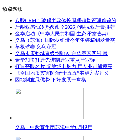
热点聚焦
八骏CRM：破解半导体长周期销售管理难题的
牙龈敏感怕冷热酸甜？2026护龈抗敏牙膏推荐
金华启动《中华人民共和国 生态环境法典》
义乌（苏溪）国际枢纽港今年集装箱到发量突
草根球赛 义乌夺冠
义乌永康婺城晋级“浙BA”金华赛区四强 最
金华加快打造先进制造业重点产业链
打造亮眼名片 绽放城市魅力 用专业讲解擦亮
《全国地质灾害防治“十五五”实施方案》公
因地制宜展优势 下好发展一盘棋
义乌二中教育集团苏溪中学9月投用