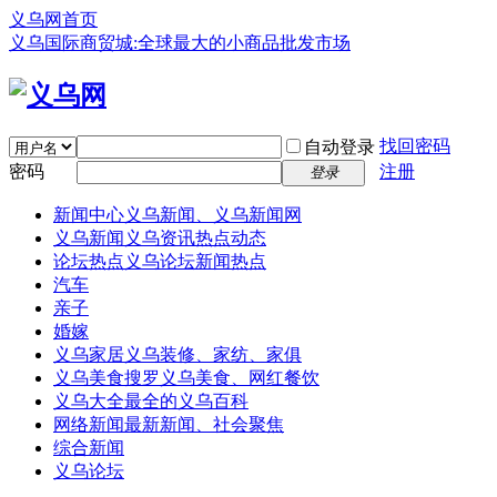
义乌网首页
义乌国际商贸城:全球最大的小商品批发市场
找回密码
自动登录
密码
注册
登录
新闻中心
义乌新闻、义乌新闻网
义乌新闻
义乌资讯热点动态
论坛热点
义乌论坛新闻热点
汽车
亲子
婚嫁
义乌家居
义乌装修、家纺、家俱
义乌美食
搜罗义乌美食、网红餐饮
义乌大全
最全的义乌百科
网络新闻
最新新闻、社会聚焦
综合新闻
义乌论坛