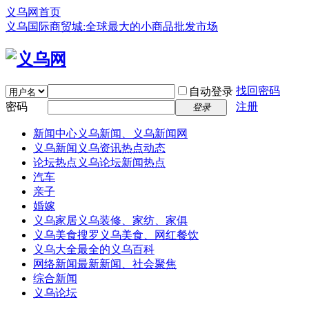
义乌网首页
义乌国际商贸城:全球最大的小商品批发市场
找回密码
自动登录
密码
注册
登录
新闻中心
义乌新闻、义乌新闻网
义乌新闻
义乌资讯热点动态
论坛热点
义乌论坛新闻热点
汽车
亲子
婚嫁
义乌家居
义乌装修、家纺、家俱
义乌美食
搜罗义乌美食、网红餐饮
义乌大全
最全的义乌百科
网络新闻
最新新闻、社会聚焦
综合新闻
义乌论坛